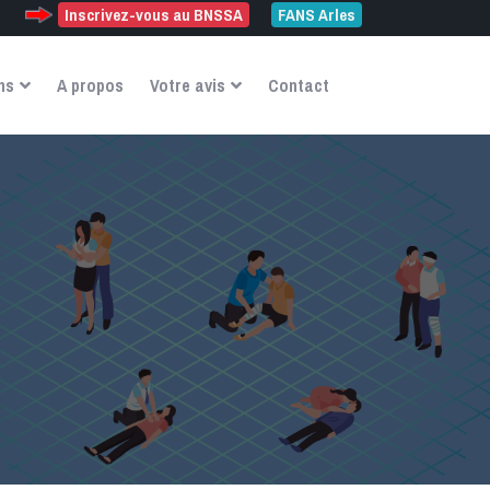
Inscrivez-vous au BNSSA
FANS Arles
ns
A propos
Votre avis
Contact