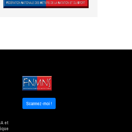
Scannez-moi !
A et
ique