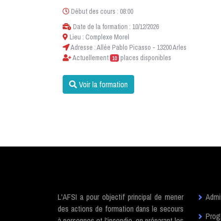
Début des cours : 08:00
Date de la formation : 10/12/2026
Lieu : Complexe Morel
Adresse : Allée Pablo Picasso - 13200 Arles
Actuellement
places disponibles
10
Voir la formation
L'AFSI a pour objectif principal de mener
Admin
des actions de formation dans le secours
Prog
à personnes et l'incendie, en préparant les