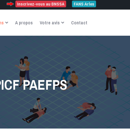
Inscrivez-vous au BNSSA
FANS Arles
ns
A propos
Votre avis
Contact
PICF PAEFPS