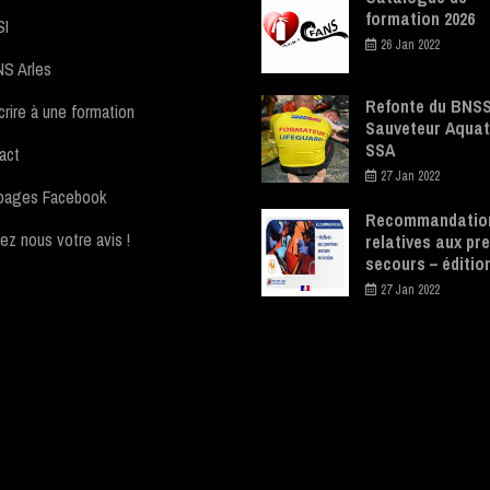
formation 2026
SI
26 Jan 2022
S Arles
Refonte du BNSS
crire à une formation
Sauveteur Aquat
SSA
act
27 Jan 2022
pages Facebook
Recommandatio
ez nous votre avis !
relatives aux pr
secours – éditio
27 Jan 2022