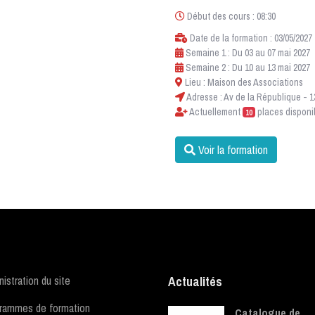
Début des cours : 08:30
Date de la formation : 03/05/2027
Semaine 1 : Du 03 au 07 mai 2027
Semaine 2 : Du 10 au 13 mai 2027
Lieu : Maison des Associations
Adresse : Av de la République 
Actuellement
places disponi
10
Voir la formation
istration du site
Actualités
rammes de formation
Catalogue de