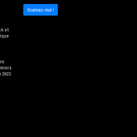
Scannez-moi !
A et
ique
ns
emiers
n 2023