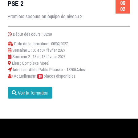
PSE 2
06
02
Premiers secours en équipe de niveau 2
Début des cours : 08:30
Date de la formation : 06/02/2027
Semaine 1 : 06 et 07 février 2027
Semaine 2 : 13 et 13 février 2027
Lieu : Complexe Morel
Adresse : Allée Pablo Picasso - 13200 Arles
Actuellement
places disponibles
18
Voir la formation