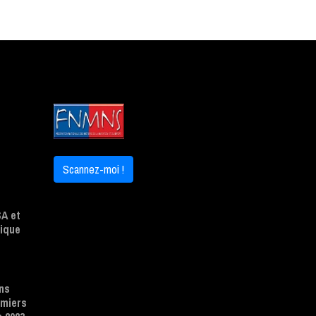
Scannez-moi !
A et
ique
ns
emiers