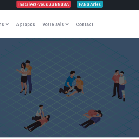
Inscrivez-vous au BNSSA
FANS Arles
ns
A propos
Votre avis
Contact